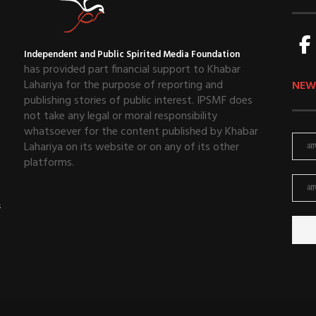
Independent and Public Spirited Media Foundation
has provided part financial support to Khabar
Lahariya for the purpose of reporting and
NEW
publishing stories of public interest. IPSMF does
not take any legal or moral responsibility
whatsoever for the content published by Khabar
Lahariya on its website or on any of its other
platforms.
ई