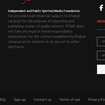
Independent and Public Spirited Media Foundation
has provided part financial support to Khabar
Lahariya for the purpose of reporting and
NEW
publishing stories of public interest. IPSMF does
not take any legal or moral responsibility
whatsoever for the content published by Khabar
Lahariya on its website or on any of its other
platforms.
ई
AQs
Sign-up
Contact us
Terms of use
Privacy Po