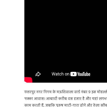
छत्तरपुर नगर निगम के मऊशिवाला वार्ड नंबर 9 इस मोहल्ले
पक्का आवास। आबादी करीब दस हजार है और यहां लगभग चार
काम करती हैं, जबकि पुरुष माटी-गारा ढोने और ठेला खी