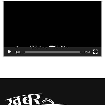
Video
Player
00:00
02:54