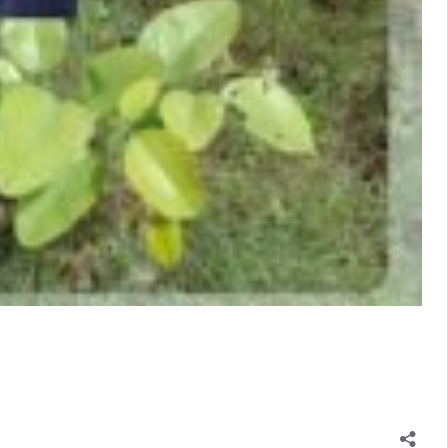
बुंदेलखंड
ें
हो
रही